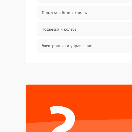
Тормоза и безопасность
Подвеска и колеса
Электроника и управление
Общие поломки
Режим работы
?
Проблемы с механикой
Батарея
Механические повреждения