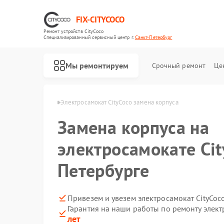
FIX-CITYCOCO
Ремонт устройств CityCoco
Специализированный cервисный центр г.
Санкт-Петербург
Мы ремонтируем
Срочный ремонт
Це
Ремонт электросамокатов CityCoco
 в Санкт-Петербурге
Электросамокат CityCoco замена корпуса
Замена корпуса на
электросамокате Cit
Петербурге
Привезем и увезем электросамокат CityCoc
Гарантия на наши работы по ремонту элект
лет